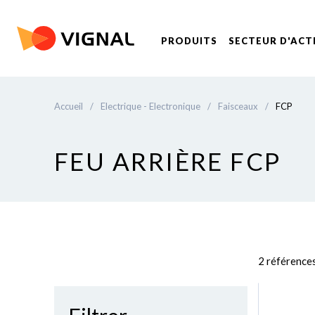
PRODUITS
SECTEUR D'ACT
Accueil
/
Electrique - Electronique
/
Faisceaux
/
FCP
FEU ARRIÈRE FCP
2 référence