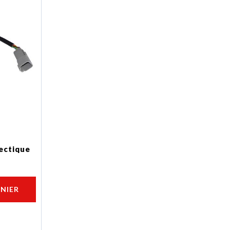
ectique
ANIER