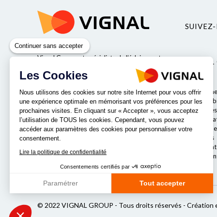
SUIVEZ-
Continuer sans accepter
Vignal Group est spécialiste de l’éclairage et
VIGNAL
de la sécurité pour véhicules industriels.
Les Cookies
Valeurs
Qui somme
Nous utilisons des cookies sur notre site Internet pour vous offrir
Responsabil
une expérience optimale en mémorisant vos préférences pour les
Entreprises
prochaines visites. En cliquant sur « Accepter », vous acceptez
Nos labora
NOS IMPLANTATIONS
l’utilisation de TOUS les cookies. Cependant, vous pouvez
Le comité e
accéder aux paramètres des cookies pour personnaliser votre
Nos offres
consentement.
Notre strat
Lire la politique de confidentialité
Nos implan
Consentements certifiés par
Paramétrer
Tout accepter
Axeptio consent
Plateforme de Gestion du Consentement : Personnalisez vos Opt
© 2022 VIGNAL GROUP - Tous droits réservés -
Création 
Notre plateforme vous permet d'adapter et de gérer vos paramètres