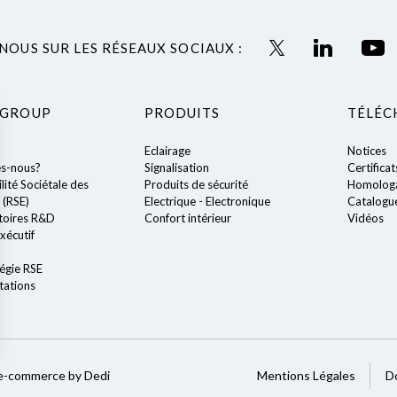
NOUS SUR LES RÉSEAUX SOCIAUX :
 GROUP
PRODUITS
TÉLÉC
Eclairage
Notices
s-nous?
Signalisation
Certificat
ité Sociétale des
Produits de sécurité
Homologa
 (RSE)
Electrique - Electronique
Catalogu
toires R&D
Confort intérieur
Vidéos
xécutif
égie RSE
tations
ions
e-commerce by Dedi
Mentions Légales
D
 de confidentialité, en garantissant la conformité avec les réglemen