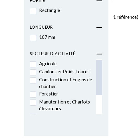
FORME
Rectangle
1
référence(
LONGUEUR
107 mm
SECTEUR D ACTIVITÉ
Agricole
Camions et Poids Lourds
Construction et Engins de
chantier
Forestier
Manutention et Chariots
élévateurs
Minier
Remorques et Semi-
remorques