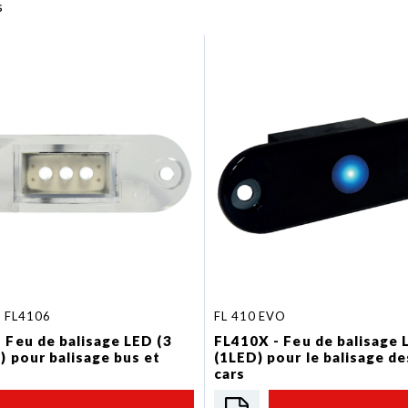
s
u FL4106
FL 410 EVO
 Feu de balisage LED (3
FL410X - Feu de balisage 
) pour balisage bus et
(1LED) pour le balisage de
cars