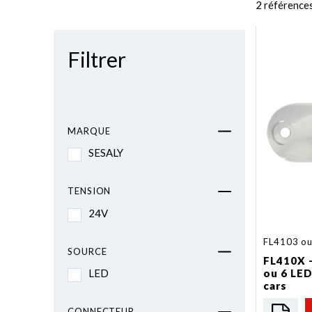
2 référence
Filtrer
MARQUE
SESALY
TENSION
24V
FL4103 o
SOURCE
FL410X -
ou 6 LED
LED
cars
CONNECTEUR