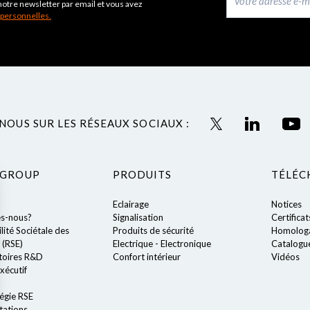
notre newsletter par email et vous avez
 personnelles.
NOUS SUR LES RÉSEAUX SOCIAUX :
 GROUP
PRODUITS
TÉLÉC
Eclairage
Notices
s-nous?
Signalisation
Certificat
ité Sociétale des
Produits de sécurité
Homologa
 (RSE)
Electrique - Electronique
Catalogu
toires R&D
Confort intérieur
Vidéos
xécutif
égie RSE
tations