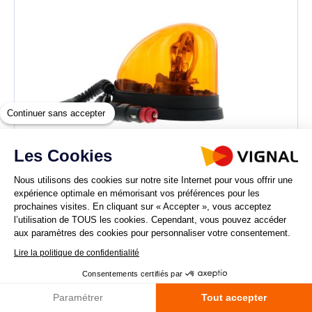
Continuer sans accepter
Les Cookies
Nous utilisons des cookies sur notre site Internet pour vous offrir une
expérience optimale en mémorisant vos préférences pour les
D14454
prochaines visites. En cliquant sur « Accepter », vous acceptez
GOUTTE D'EAU - Gyrophare GOUTTE D'EAU
l’utilisation de TOUS les cookies. Cependant, vous pouvez accéder
magnetique ambre avec ampoule H1- 12V
aux paramètres des cookies pour personnaliser votre consentement.
Lire la politique de confidentialité
AJOUTER AU PANIER
Consentements certifiés par
Paramétrer
Tout accepter
Comparer