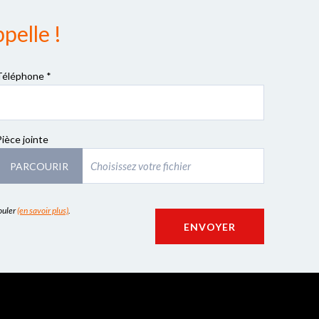
pelle !
Téléphone *
Pièce jointe
PARCOURIR
couler
(en savoir plus)
.
ENVOYER