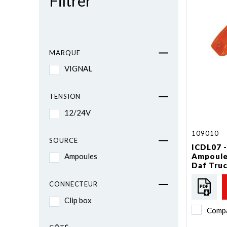
Filtrer
MARQUE
VIGNAL
TENSION
12/24V
109010
SOURCE
ICDL07 -
Ampoule
Ampoules
Daf Tru
CONNECTEUR
Clip box
Comp