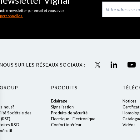
newsletter Vignal
notre newsletter par email et vous avez
 personnelles.
NOUS SUR LES RÉSEAUX SOCIAUX :
 GROUP
PRODUITS
TÉLÉC
Eclairage
Notices
s-nous?
Signalisation
Certificat
ité Sociétale des
Produits de sécurité
Homologa
 (RSE)
Electrique - Electronique
Catalogu
toires R&D
Confort intérieur
Vidéos
xécutif