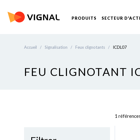
PRODUITS
SECTEUR D'ACT
Accueil
/
Signalisation
/
Feux clignotants
/
ICDL07
FEU CLIGNOTANT I
1 référence