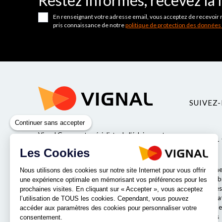
Restez informés, recevez la 
En renseignant votre adresse email, vous acceptez de recevoir 
pris connaissance de notre
politique de protection des données
SUIVEZ-
Continuer sans accepter
Vignal Group est spécialiste de l’éclairage et
VIGNAL
de la sécurité pour véhicules industriels.
Les Cookies
Valeurs
Qui somme
Nous utilisons des cookies sur notre site Internet pour vous offrir
Responsabil
une expérience optimale en mémorisant vos préférences pour les
Entreprises
prochaines visites. En cliquant sur « Accepter », vous acceptez
Nos labora
NOS IMPLANTATIONS
l’utilisation de TOUS les cookies. Cependant, vous pouvez
Le comité e
accéder aux paramètres des cookies pour personnaliser votre
Nos offres
consentement.