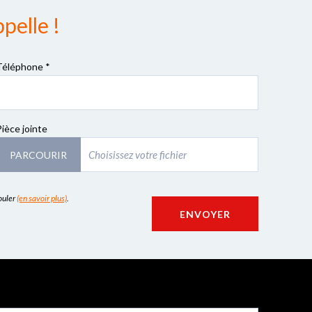
pelle !
Téléphone *
Pièce jointe
PARCOURIR
couler
(en savoir plus)
.
ENVOYER