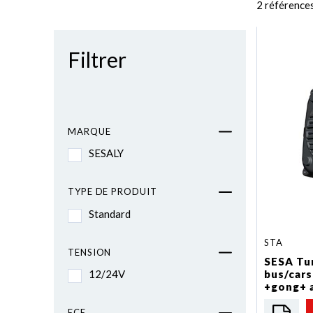
2 référence
Filtrer
MARQUE
SESALY
TYPE DE PRODUIT
Standard
STA
TENSION
SESA Tun
bus/cars
12/24V
+gong+ a
ECE