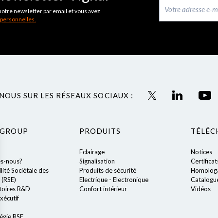
notre newsletter par email et vous avez
 personnelles.
NOUS SUR LES RÉSEAUX SOCIAUX :
 GROUP
PRODUITS
TÉLÉC
Eclairage
Notices
s-nous?
Signalisation
Certificat
ité Sociétale des
Produits de sécurité
Homologa
 (RSE)
Electrique - Electronique
Catalogu
toires R&D
Confort intérieur
Vidéos
xécutif
égie RSE