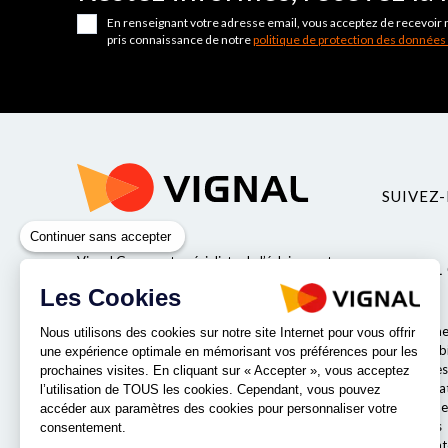
En renseignant votre adresse email, vous acceptez de recevoir 
pris connaissance de notre
politique de protection des données
SUIVEZ-
Continuer sans accepter
Vignal Group est spécialiste de l’éclairage et
VIGNAL
de la sécurité pour véhicules industriels.
Les Cookies
Valeurs
Qui somme
Nous utilisons des cookies sur notre site Internet pour vous offrir
Responsabil
une expérience optimale en mémorisant vos préférences pour les
Entreprises
prochaines visites. En cliquant sur « Accepter », vous acceptez
Nos labora
NOS IMPLANTATIONS
l’utilisation de TOUS les cookies. Cependant, vous pouvez
Le comité e
accéder aux paramètres des cookies pour personnaliser votre
Nos offres
consentement.
Notre strat