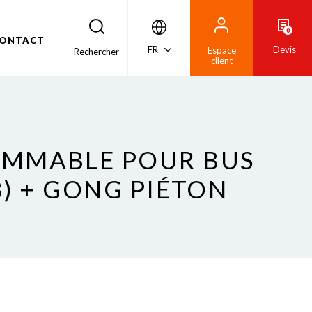
0
ONTACT
FR
Devis
Espace
Rechercher
client
RAMMABLE POUR BUS
8) + GONG PIÉTON