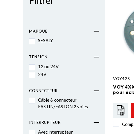
Filtrer
MARQUE
SESALY
TENSION
12 ou 24V
24V
VOY425
VOY 4XX
CONNECTEUR
pour écl
Câble & connecteur
FASTIN/FASTON 2 voies
INTERRUPTEUR
Comp
Avec interrupteur