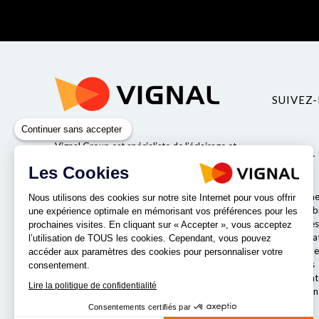
SUIVEZ-
Continuer sans accepter
Vignal Group est spécialiste de l’éclairage et
VIGNAL
de la sécurité pour véhicules industriels.
Les Cookies
Valeurs
Qui somme
Nous utilisons des cookies sur notre site Internet pour vous offrir
Responsabil
une expérience optimale en mémorisant vos préférences pour les
Entreprises
prochaines visites. En cliquant sur « Accepter », vous acceptez
Nos labora
NOS IMPLANTATIONS
l’utilisation de TOUS les cookies. Cependant, vous pouvez
Le comité e
accéder aux paramètres des cookies pour personnaliser votre
Nos offres
consentement.
Notre strat
Lire la politique de confidentialité
Nos implan
Consentements certifiés par