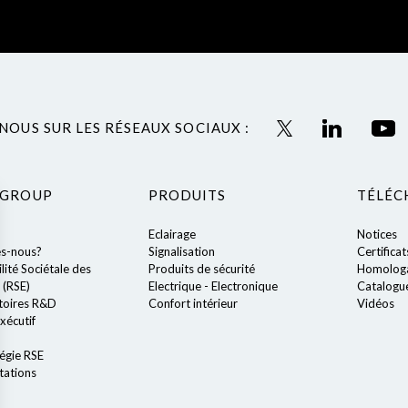
NOUS SUR LES RÉSEAUX SOCIAUX :
 GROUP
PRODUITS
TÉLÉC
Eclairage
Notices
s-nous?
Signalisation
Certificat
ité Sociétale des
Produits de sécurité
Homologa
 (RSE)
Electrique - Electronique
Catalogu
toires R&D
Confort intérieur
Vidéos
xécutif
égie RSE
tations