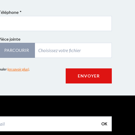
Téléphone *
Pièce jointe
PARCOURIR
couler
(en savoir plus)
.
ENVOYER
OK