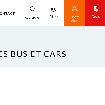
0
ONTACT
FR
Devis
Espace
Rechercher
client
ES BUS ET CARS