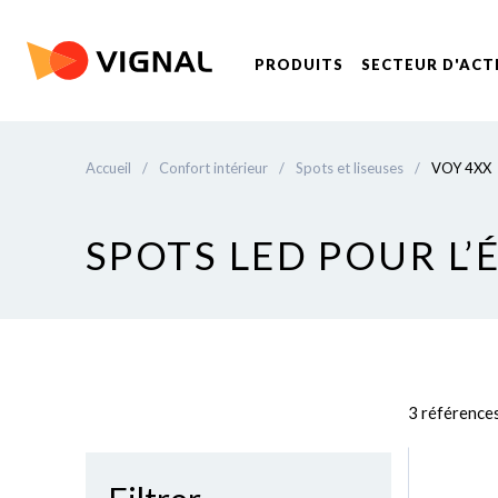
PRODUITS
SECTEUR D'ACT
Accueil
/
Confort intérieur
/
Spots et liseuses
/
VOY 4XX
SPOTS LED POUR L’
3 référence