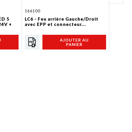
166100
66L5015
ED 5
LC6 - Feu arrière Gauche/Droit
Feux ar
4V +
avec EPP et connecteur...
ORANGE
U
AJOUTER AU
PANIER