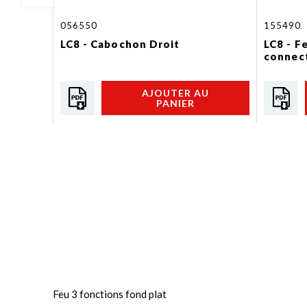
056550
155490
LC8 - Cabochon Droit
LC8 - F
connect
AJOUTER AU
PANIER
Feu 3 fonctions fond plat