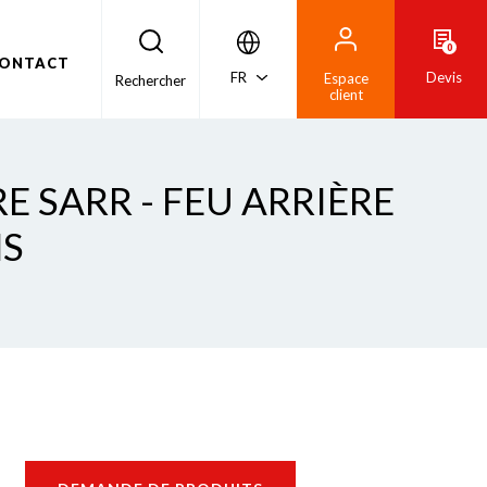
0
ONTACT
FR
Devis
Espace
Rechercher
client
E SARR - FEU ARRIÈRE
NS