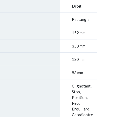
Droit
Rectangle
152 mm
350 mm
130 mm
83 mm
Clignotant,
Stop,
Position,
Recul,
Brouillard,
Catadioptre