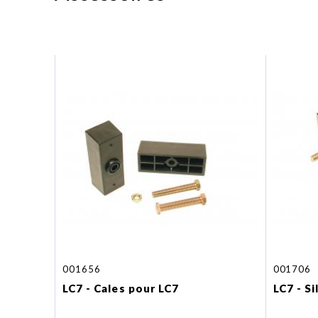
001656
001706
LC7 - Cales pour LC7
LC7 - S