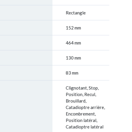
Rectangle
152 mm
464 mm
130 mm
83 mm
Clignotant, Stop,
Position, Recul,
Brouillard,
Catadioptre arrière,
Encombrement,
Position latéral,
Catadioptre latéral