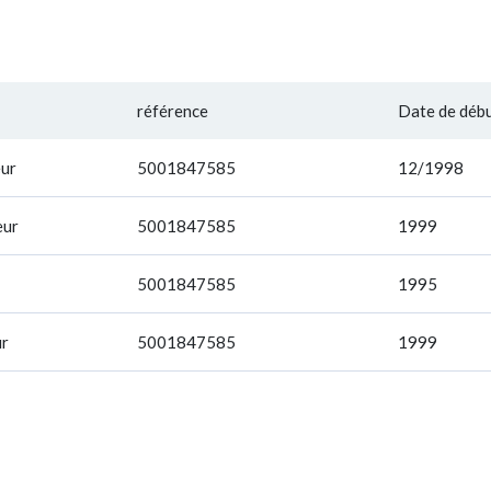
référence
Date de déb
ur
5001847585
12/1998
eur
5001847585
1999
5001847585
1995
r
5001847585
1999