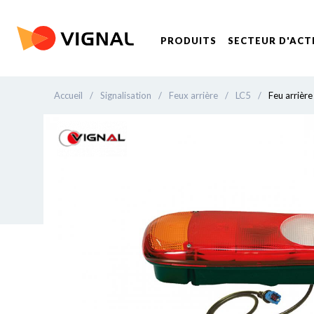
PRODUITS
SECTEUR D'ACT
Accueil
/
Signalisation
/
Feux arrière
/
LC5
/
Feu arrièr