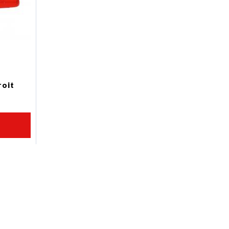
roit
U