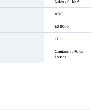
Cable JPT EPP
ADR
E2 8005
CCC
Camions et Poids
Lourds