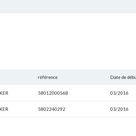
référence
Date de déb
KKER
58012000568
03/2016
KKER
5802240292
03/2016