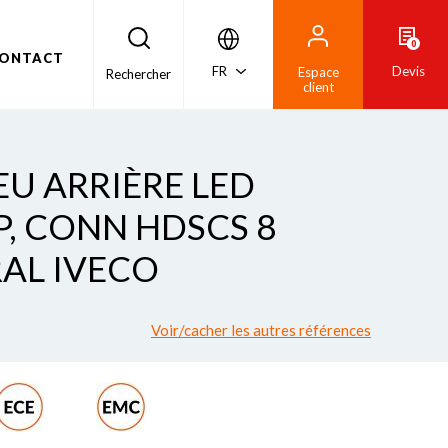
0
ONTACT
FR
Devis
Espace
Rechercher
client
FEU ARRIÈRE LED
P, CONN HDSCS 8
RAL IVECO
Voir/cacher les autres références