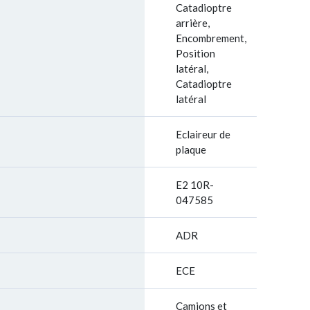
Catadioptre
arrière,
Encombrement,
Position
latéral,
Catadioptre
latéral
Eclaireur de
plaque
E2 10R-
047585
ADR
ECE
Camions et