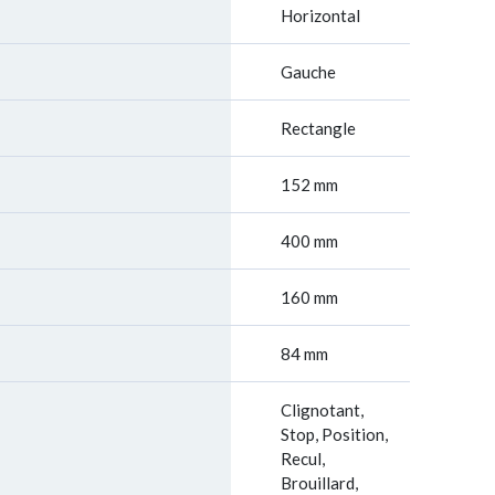
Horizontal
Gauche
Rectangle
152 mm
400 mm
160 mm
84 mm
Clignotant,
Stop, Position,
Recul,
Brouillard,