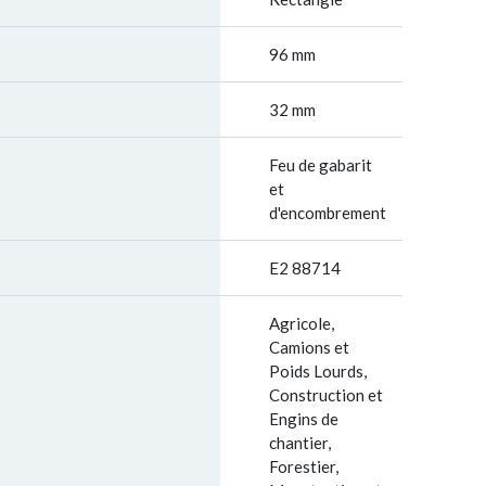
96 mm
32 mm
Feu de gabarit
et
d'encombrement
E2 88714
Agricole,
Camions et
Poids Lourds,
Construction et
Engins de
chantier,
Forestier,