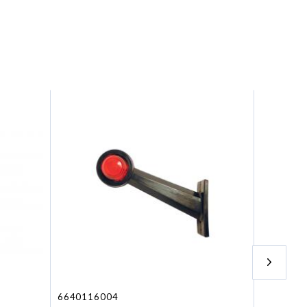
6640116004
6012001