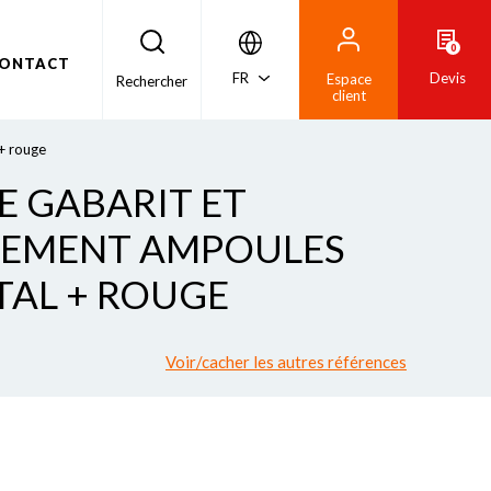
0
ONTACT
FR
Devis
Espace
Rechercher
client
+ rouge
DE GABARIT ET
EMENT AMPOULES
TAL + ROUGE
Voir/cacher les autres références