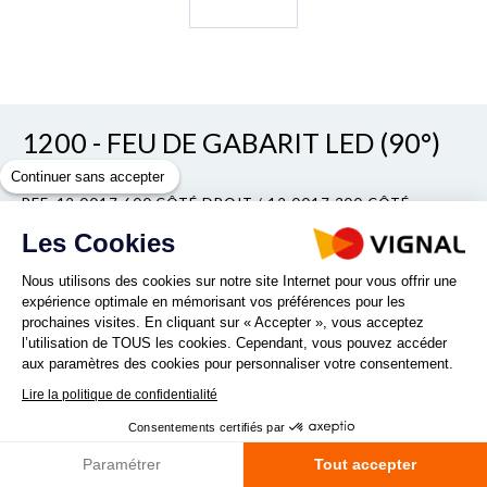
1200 - FEU DE GABARIT LED (90°)
Continuer sans accepter
REF. 12.0017.600 CÔTÉ DROIT / 12.0017.300 CÔTÉ
GAUCHE
Les Cookies
Nous utilisons des cookies sur notre site Internet pour vous offrir une
Vous recherchez un feu de gabarit LED 12/24Vdc? Vous
expérience optimale en mémorisant vos préférences pour les
souhaitez installer sur votre véhicule un feu de gabarit LED à
prochaines visites. En cliquant sur « Accepter », vous acceptez
l’utilisation de TOUS les cookies. Cependant, vous pouvez accéder
plaquer à 90° ? Optez pour le feu de gabarit LED
aux paramètres des cookies pour personnaliser votre consentement.
12.0017.600 côté droit / 12.0017.300...
Lire la politique de confidentialité
Lire la suite
Consentements certifiés par
Paramétrer
Tout accepter
Quantité :