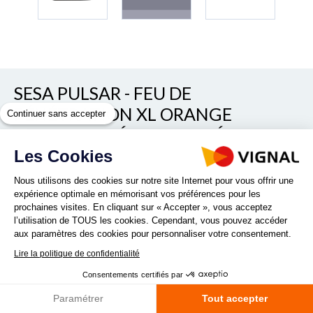
SESA PULSAR - FEU DE
PÉNÉTRATION XL ORANGE
Continuer sans accepter
HOMOLOGUÉ & ULTRA RÉSISTANT
Les Cookies
Voir/cacher les autres références
REF. D16018
Nous utilisons des cookies sur notre site Internet pour vous offrir une
expérience optimale en mémorisant vos préférences pour les
prochaines visites. En cliquant sur « Accepter », vous acceptez
l’utilisation de TOUS les cookies. Cependant, vous pouvez accéder
aux paramètres des cookies pour personnaliser votre consentement.
Lire la politique de confidentialité
Vous recherchez un feu de pénétration LED orange
Consentements certifiés par
économique , extra plat, ultra léger, visible à 180° et ultra
résistant pour votre véhicule industriel ? Vous recherchez un
Paramétrer
Tout accepter
feu de...