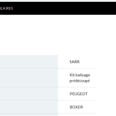
ILAIRES
SARR
Kit balisage
prédécoupé
PEUGEOT
BOXER