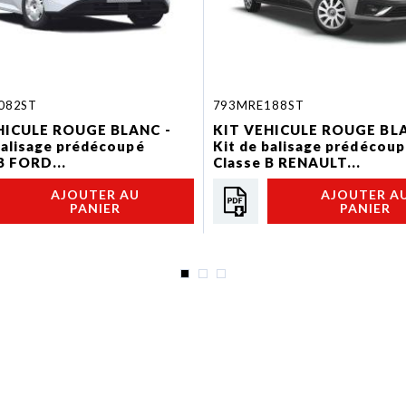
082ST
793MRE188ST
HICULE ROUGE BLANC -
KIT VEHICULE ROUGE BLA
balisage prédécoupé
Kit de balisage prédécou
B FORD...
Classe B RENAULT...
AJOUTER AU
AJOUTER A
PANIER
PANIER