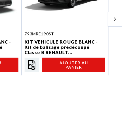
793MRE190ST
79AVYSK
NC -
KIT VEHICULE ROUGE BLANC -
KIT VE
pé
Kit de balisage prédécoupé
Kit de 
Classe B RENAULT...
POMPIE
U
AJOUTER AU
PANIER