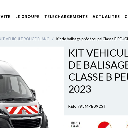
IVITE
LE GROUPE
TELECHARGEMENTS
ACTUALITES
C
KIT VEHICULE ROUGE BLANC
/
Kit de balisage prédécoupé Classe B P
KIT VEHICUL
DE BALISAG
CLASSE B P
2023
REF. 793MPE092ST