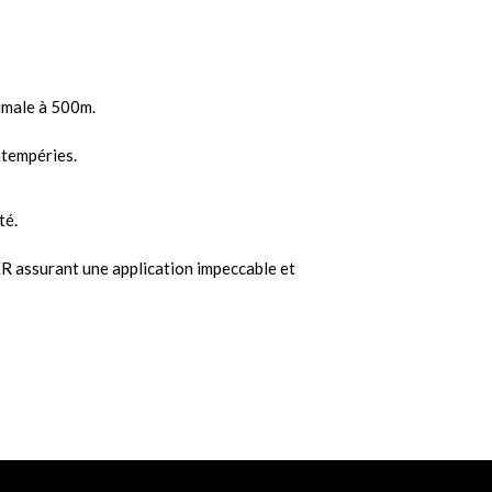
ximale à 500m.
ntempéries.
té.
R assurant une application impeccable et