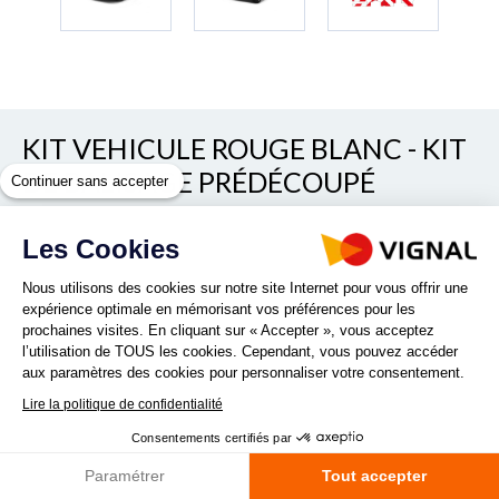
KIT VEHICULE ROUGE BLANC - KIT
DE BALISAGE PRÉDÉCOUPÉ
Continuer sans accepter
CLASSE B PEUGEOT EXPERT 2016-
2023
Les Cookies
Nous utilisons des cookies sur notre site Internet pour vous offrir une
Voir/cacher les autres références
expérience optimale en mémorisant vos préférences pour les
REF. 793MPE100ST
prochaines visites. En cliquant sur « Accepter », vous acceptez
l’utilisation de TOUS les cookies. Cependant, vous pouvez accéder
aux paramètres des cookies pour personnaliser votre consentement.
Lire la politique de confidentialité
Consentements certifiés par
Une solution idéale pour améliorer la visibilité et la sécurité
Paramétrer
Tout accepter
de votre véhicule Peugeot EXPERT. Haute Réflectivité : Film