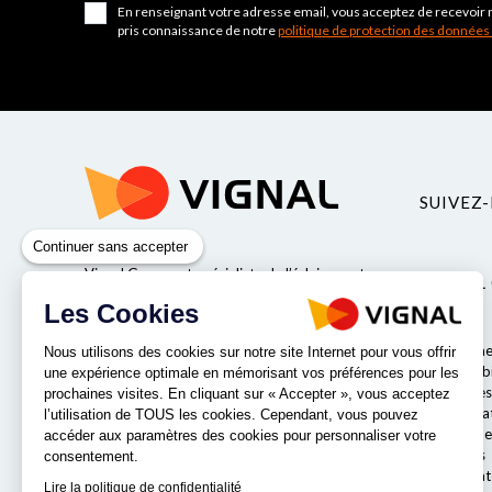
En renseignant votre adresse email, vous acceptez de recevoir 
pris connaissance de notre
politique de protection des données
SUIVEZ-
Continuer sans accepter
Vignal Group est spécialiste de l’éclairage et
VIGNAL
de la sécurité pour véhicules industriels.
Les Cookies
Valeurs
Qui somme
Nous utilisons des cookies sur notre site Internet pour vous offrir
Responsabil
une expérience optimale en mémorisant vos préférences pour les
Entreprises
prochaines visites. En cliquant sur « Accepter », vous acceptez
Nos labora
NOS IMPLANTATIONS
l’utilisation de TOUS les cookies. Cependant, vous pouvez
Le comité e
accéder aux paramètres des cookies pour personnaliser votre
Nos offres
consentement.
Notre strat
Lire la politique de confidentialité