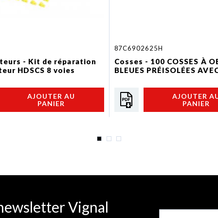
87C6902625H
eurs - Kit de réparation
Cosses - 100 COSSES À O
teur HDSCS 8 voies
BLEUES PRÉISOLÉES AVEC.
AJOUTER AU
AJOUTER A
PANIER
PANIER
newsletter Vignal