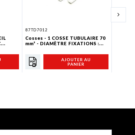
87TD7012
87FMEGA
EIL
Cosses - 1 COSSE TUBULAIRE 70
Fusibles
..
mm² - DIAMÈTRE FIXATIONS :...
FUSIBL
PUISSA
U
AJOUTER AU
PANIER