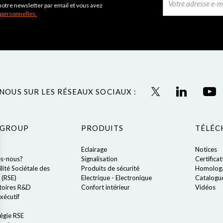
notre newsletter par email et vous avez
 personnelles.
NOUS SUR LES RÉSEAUX SOCIAUX :
 GROUP
PRODUITS
TÉLÉC
Eclairage
Notices
s-nous?
Signalisation
Certificat
ité Sociétale des
Produits de sécurité
Homologa
 (RSE)
Electrique - Electronique
Catalogu
toires R&D
Confort intérieur
Vidéos
xécutif
égie RSE