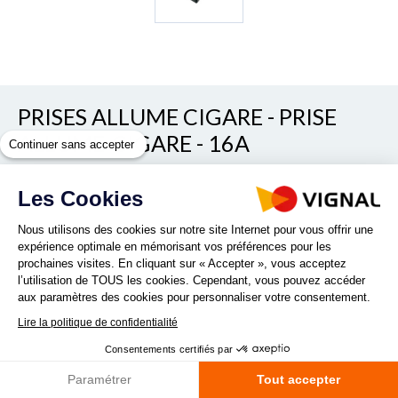
PRISES ALLUME CIGARE - PRISE
ALLUME-CIGARE - 16A
Continuer sans accepter
REF. PRO8
Les Cookies
Nous utilisons des cookies sur notre site Internet pour vous offrir une
expérience optimale en mémorisant vos préférences pour les
Vous souhaitez une prise DIN en applique + cache plastique -
prochaines visites. En cliquant sur « Accepter », vous acceptez
16A pour votre véhicule ? Optez pour la prise DIN PRO 8! 6
l’utilisation de TOUS les cookies. Cependant, vous pouvez accéder
versions disponibles adaptées en fonction de vos besoins :
aux paramètres des cookies pour personnaliser votre consentement.
Prise DIN à encastrer avec 2 plots Cordon...
Lire la politique de confidentialité
Lire la suite
Consentements certifiés par
Paramétrer
Tout accepter
Quantité :