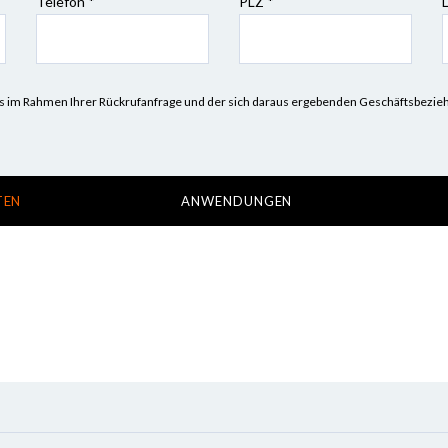
Telefon *
PLZ
*
n uns im Rahmen Ihrer Rückrufanfrage und der sich daraus ergebenden Geschäftsbez
TEN
ANWENDUNGEN