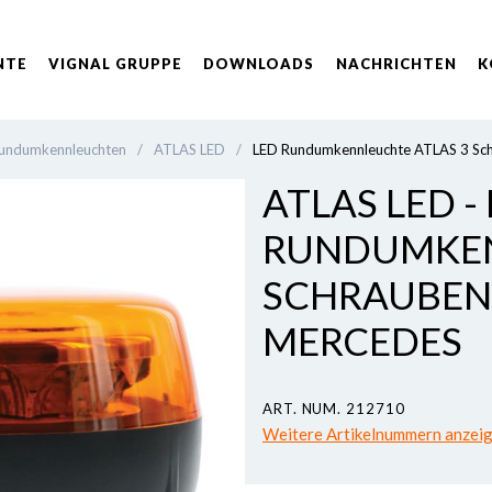
NTE
VIGNAL GRUPPE
DOWNLOADS
NACHRICHTEN
K
 Rundumkennleuchten
/
ATLAS LED
/
LED Rundumkennleuchte ATLAS 3 Sc
ATLAS LED -
RUNDUMKEN
SCHRAUBEN
MERCEDES
ART. NUM. 212710
Weitere Artikelnummern anzei