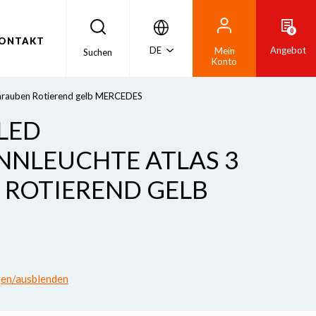
0
ONTAKT
DE
Angebot
Mein
Suchen
Konto
hrauben Rotierend gelb MERCEDES
 LED
NLEUCHTE ATLAS 3
 ROTIEREND GELB
gen/ausblenden