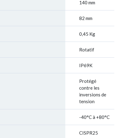
140 mm
82 mm
0,45 Kg
Rotatif
IP69K
Protégé
contre les
inversions de
tension
-40°C à +80°C
CISPR25