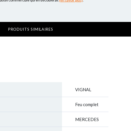
lation commerciale qui en découlerait
(en savoir plus)
.
PRODUITS SIMILAIRES
VIGNAL
Feu complet
MERCEDES