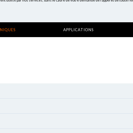
 utilisé par nos services, dans le cadre de votre demande de rappel et de toute re
HNIQUES
APPLICATIONS