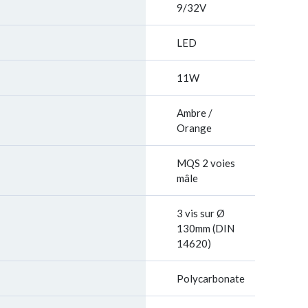
9/32V
LED
11W
Ambre /
Orange
MQS 2 voies
mâle
3 vis sur Ø
130mm (DIN
14620)
Polycarbonate