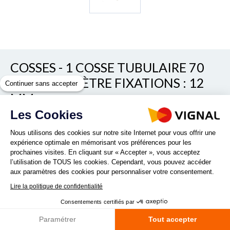
COSSES - 1 COSSE TUBULAIRE 70
MM² - DIAMÈTRE FIXATIONS : 12
Continuer sans accepter
MM
Les Cookies
REF. 87TD7012
Nous utilisons des cookies sur notre site Internet pour vous offrir une
expérience optimale en mémorisant vos préférences pour les
prochaines visites. En cliquant sur « Accepter », vous acceptez
1 cosse tubulaire pour câble de batterie 50mm² (diamètre des
l’utilisation de TOUS les cookies. Cependant, vous pouvez accéder
fixations : 8mm)
aux paramètres des cookies pour personnaliser votre consentement.
Lire la suite
Lire la politique de confidentialité
Consentements certifiés par
Quantité :
Paramétrer
Tout accepter