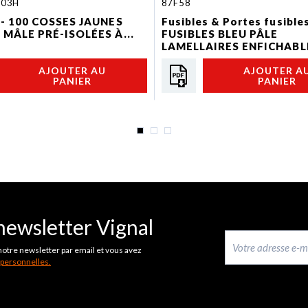
603H
87F58
 - 100 COSSES JAUNES
Fusibles & Portes fusibles
 MÂLE PRÉ-ISOLÉES À...
FUSIBLES BLEU PÂLE
LAMELLAIRES ENFICHABL
AJOUTER AU
AJOUTER A
PANIER
PANIER
newsletter Vignal
notre newsletter par email et vous avez
 personnelles.