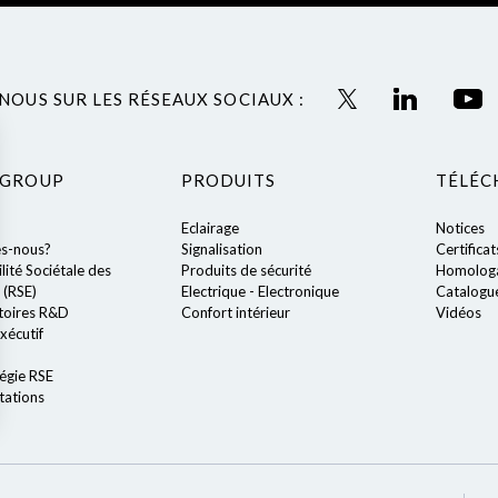
NOUS SUR LES RÉSEAUX SOCIAUX :
 GROUP
PRODUITS
TÉLÉC
Eclairage
Notices
s-nous?
Signalisation
Certificat
ité Sociétale des
Produits de sécurité
Homologa
 (RSE)
Electrique - Electronique
Catalogu
toires R&D
Confort intérieur
Vidéos
xécutif
égie RSE
tations
ions
 de confidentialité, en garantissant la conformité avec les réglemen