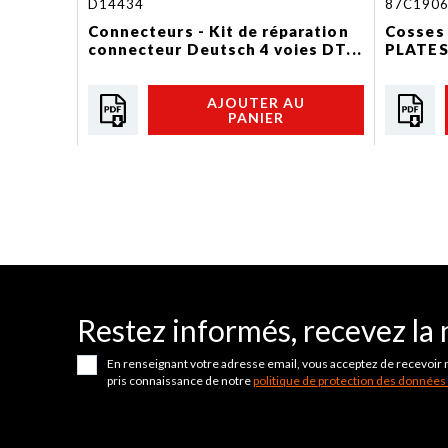
D14434
87C190
Connecteurs - Kit de réparation
Cosses
connecteur Deutsch 4 voies DT...
PLATES
AJOUTER AU
PANIER
Restez informés, recevez la 
En renseignant votre adresse email, vous acceptez de recevoir 
pris connaissance de notre
politique de protection des données