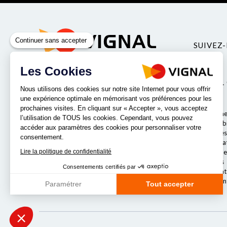
Continuer sans accepter
SUIVEZ-
Les Cookies
Vignal Group est spécialiste de l’éclairage et
VIGNAL
de la sécurité pour véhicules industriels.
Nous utilisons des cookies sur notre site Internet pour vous offrir
une expérience optimale en mémorisant vos préférences pour les
Valeurs
prochaines visites. En cliquant sur « Accepter », vous acceptez
Qui somme
l’utilisation de TOUS les cookies. Cependant, vous pouvez
Responsabil
accéder aux paramètres des cookies pour personnaliser votre
Entreprises
consentement.
Nos labora
NOS IMPLANTATIONS
Lire la politique de confidentialité
Le comité e
Nos offres
Consentements certifiés par
Notre strat
Nos implan
Paramétrer
Tout accepter
Axeptio consent
Plateforme de Gestion du Consentement : Personnalisez vos Opt
Notre plateforme vous permet d'adapter et de gérer vos paramètres