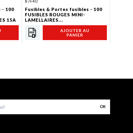
87F40
D11809
 - 100
Fusibles & Portes fusibles - 100
Connect
FUSIBLES ROUGES MINI-
connect
ES 15A
LAMELLAIRES...
U
AJOUTER AU
PANIER
OK