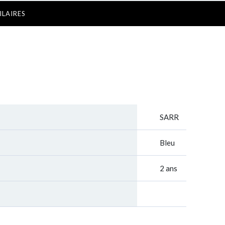
ILAIRES
SARR
Bleu
2 ans