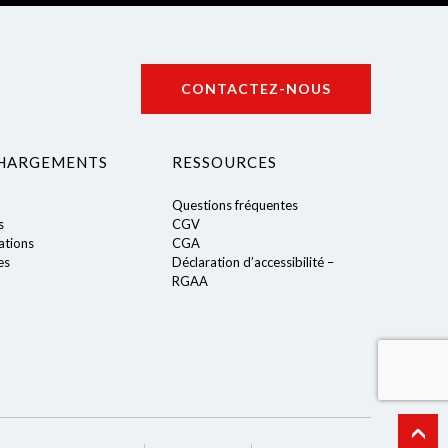
CONTACTEZ-NOUS
HARGEMENTS
RESSOURCES
Questions fréquentes
s
CGV
tions
CGA
es
Déclaration d’accessibilité –
RGAA
tations. Personnalisez vos préférences pour contrôler la manière don