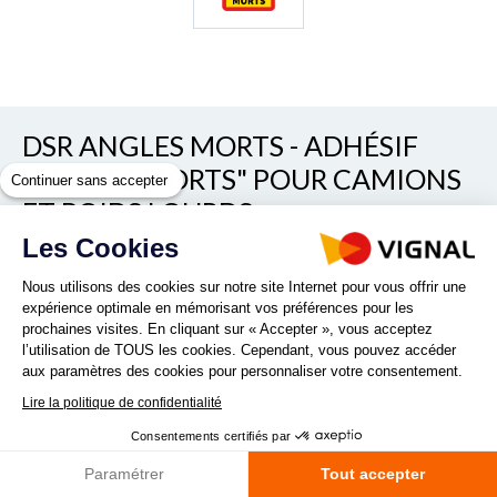
DSR ANGLES MORTS - ADHÉSIF
"ANGLES MORTS" POUR CAMIONS
Continuer sans accepter
ET POIDS LOURDS
Les Cookies
Voir/cacher les autres références
REF. D14990
Nous utilisons des cookies sur notre site Internet pour vous offrir une
expérience optimale en mémorisant vos préférences pour les
prochaines visites. En cliquant sur « Accepter », vous acceptez
Adhésif réglementaire en France à partir du 01/01/2021 pour
l’utilisation de TOUS les cookies. Cependant, vous pouvez accéder
les véhicules du plus de 3,5t. Apposer un adhésif matérialisant
aux paramètres des cookies pour personnaliser votre consentement.
la position des angles morts visible sur les côtés ainsi...
Lire la politique de confidentialité
Lire la suite
Consentements certifiés par
Paramétrer
Tout accepter