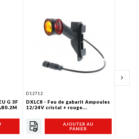
D12712
D14421
EU G 3F
DXLC8 - Feu de gabarit Ampoules
FA3 LED
AB0.2M
12/24V cristal + rouge...
LED 12/2
U
AJOUTER AU
PANIER