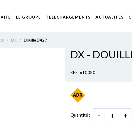
IVITE
LE GROUPE
TELECHARGEMENTS
ACTUALITES
C
nts
/
DX
/
Douille D429
DX - DOUILL
REF. 610080
Quantité :