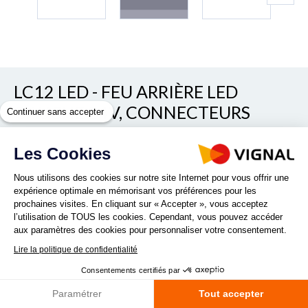
LC12 LED - FEU ARRIÈRE LED
GAUCHE 24V, CONNECTEURS
Continuer sans accepter
ADDITIONNELS
Les Cookies
Voir/cacher les autres références
REF. 161190
Nous utilisons des cookies sur notre site Internet pour vous offrir une
expérience optimale en mémorisant vos préférences pour les
prochaines visites. En cliquant sur « Accepter », vous acceptez
l’utilisation de TOUS les cookies. Cependant, vous pouvez accéder
aux paramètres des cookies pour personnaliser votre consentement.
Lire la politique de confidentialité
Compact et ultra fin, il possède des options simplifiant
Consentements certifiés par
l'installation sur véhicule : une résistance intégrée pour le
contrôle de défaillance de l'indicateur, des connecteurs
Paramétrer
Tout accepter
additionnels pour raccorder les...