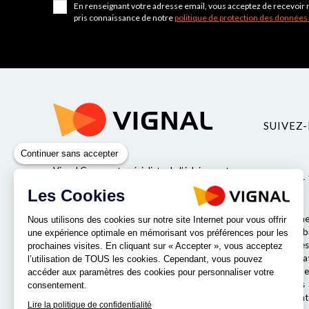
En renseignant votre adresse email, vous acceptez de recevoir 
pris connaissance de notre
politique de protection des données
SUIVEZ-
Continuer sans accepter
Vignal Group est spécialiste de l’éclairage et
VIGNAL
de la sécurité pour véhicules industriels.
Les Cookies
Valeurs
Qui somme
Nous utilisons des cookies sur notre site Internet pour vous offrir
Responsabil
une expérience optimale en mémorisant vos préférences pour les
Entreprises
prochaines visites. En cliquant sur « Accepter », vous acceptez
Nos labora
NOS IMPLANTATIONS
l’utilisation de TOUS les cookies. Cependant, vous pouvez
Le comité e
accéder aux paramètres des cookies pour personnaliser votre
Nos offres
consentement.
Notre strat
Lire la politique de confidentialité