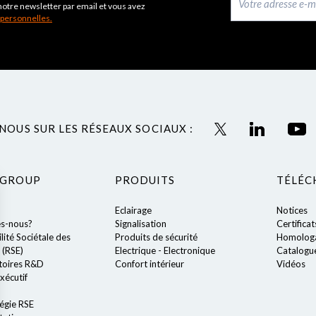
notre newsletter par email et vous avez
 personnelles.
NOUS SUR LES RÉSEAUX SOCIAUX :
 GROUP
PRODUITS
TÉLÉC
Eclairage
Notices
s-nous?
Signalisation
Certificat
ité Sociétale des
Produits de sécurité
Homologa
 (RSE)
Electrique - Electronique
Catalogu
toires R&D
Confort intérieur
Vidéos
xécutif
égie RSE