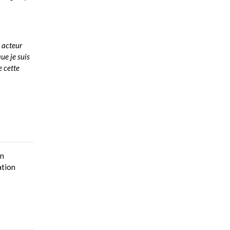
 acteur
ue je suis
e cette
on
ation