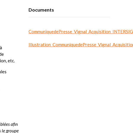
Documents
CommuniquedePresse_Vignal_Acquisition_INTERS
Illustration_CommuniquedePresse_Vignal_Acquisi
 à
de
on, etc.
ules
s
blées afin
s le groupe