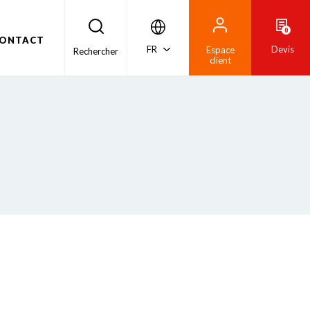
0
ONTACT
FR
Devis
Espace
Rechercher
client
C