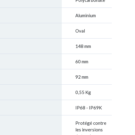
Polycarbonate
Aluminium
Oval
148 mm
60 mm
92 mm
0,55 Kg
IP68 - IP69K
Protégé contre
les inversions