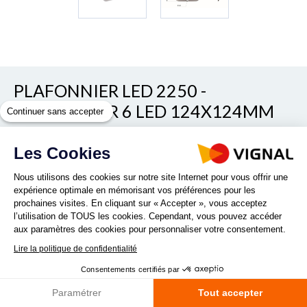
PLAFONNIER LED 2250 -
PLAFONNIER 6 LED 124X124MM
Continuer sans accepter
Voir/cacher les autres références
Les Cookies
REF. D14568
Nous utilisons des cookies sur notre site Internet pour vous offrir une
expérience optimale en mémorisant vos préférences pour les
prochaines visites. En cliquant sur « Accepter », vous acceptez
l’utilisation de TOUS les cookies. Cependant, vous pouvez accéder
aux paramètres des cookies pour personnaliser votre consentement.
Plafonnier LED sans détecteur de mouvement et de chaleur
Lire la politique de confidentialité
(capteur PIR). Possibilité de connecter à un plafonnier avec
fonction MASTER ref D14598 : maximum 4 plafonniers ref
Consentements certifiés par
D14568.
Paramétrer
Tout accepter