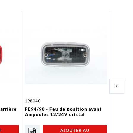
198040
001726
arrière
FE94/98 - Feu de position avant
FE02 - D
Ampoules 12/24V cristal
U
AJOUTER AU