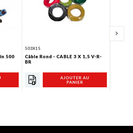
503X15
R14418
 in 500
Câble Rond - CABLE 3 X 1,5 V-R-
FCA - C
BR
supersea
U
AJOUTER AU
PANIER