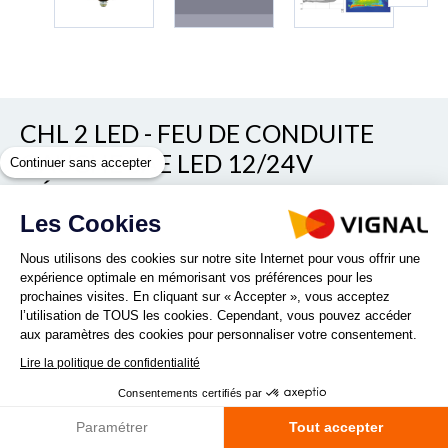
CHL 2 LED - FEU DE CONDUITE
GAUCHE SAE LED 12/24V
Continuer sans accepter
DÉGIVRANT
Les Cookies
Voir/cacher les autres références
REF. 3832-0010
Nous utilisons des cookies sur notre site Internet pour vous offrir une
expérience optimale en mémorisant vos préférences pour les
prochaines visites. En cliquant sur « Accepter », vous acceptez
l’utilisation de TOUS les cookies. Cependant, vous pouvez accéder
aux paramètres des cookies pour personnaliser votre consentement.
Lire la politique de confidentialité
Nouveau feu de conduite 100% LED OE approved Avantages
Consentements certifiés par
: Angle extra large Performance lumineuse exceptionnelle
Système de dégivrage active et autonome Résistant aux
Paramétrer
Tout accepter
vibrations Compatible avec les anciens produits...